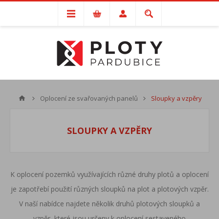
Oplocení ze svařovaných panelů
Sloupky a vzpěry
SLOUPKY A VZPĚRY
K oplocení pozemků využívajících různé druhy plotů a oplocení
je zapotřebí použití různých sloupků na plot a plotových vzpěr.
V naší nabídce najdete několik druhů plotových sloupků a
vzpěr, které jsou určeny k oplocení sestaveného