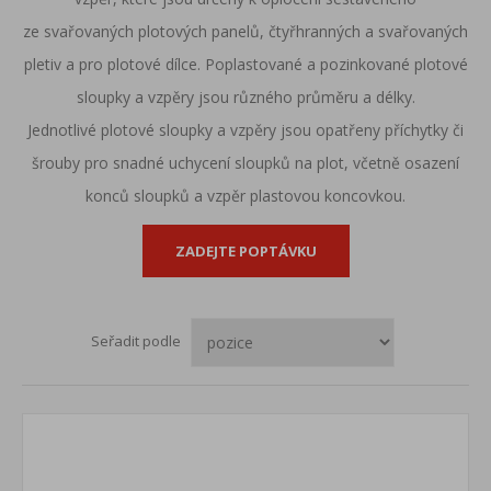
ze
svařovaných plotových panelů
,
čtyřhranných
a
svařovaných
pletiv
a pro
plotové dílce
. Poplastované a pozinkované plotové
sloupky a vzpěry jsou různého průměru a délky.
Jednotlivé plotové sloupky a vzpěry jsou opatřeny příchytky či
šrouby pro snadné uchycení sloupků na plot, včetně osazení
konců sloupků a vzpěr plastovou koncovkou.
ZADEJTE POPTÁVKU
Seřadit podle