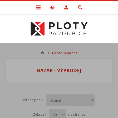
Bazar - výprodej
BAZAR - VÝPRODEJ
Seřadit podle
Zobrazit
na stránce