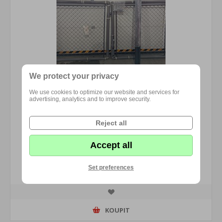
We protect your privacy
We use cookies to optimize our website and services for
advertising, analytics and to improve security.
Reject all
Brána zahradní 1250 x 2500 na oko RAL 7016 antracit -
Accept all
nová
Set preferences
7 933,00 Kč s DPH
KOUPIT