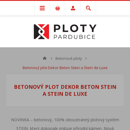
Betonové ploty
Betonový plot Dekor Beton Stein a Stein de Luxe
BETONOVÝ PLOT DEKOR BETON STEIN
A STEIN DE LUXE
NOVINKA – betonový, 100% oboustranný plotový systém
STEIN, který dokonale imituje přírodní kámen. Nová