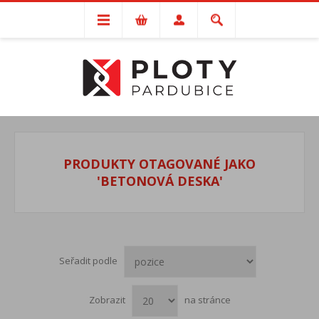
PRODUKTY OTAGOVANÉ JAKO
'BETONOVÁ DESKA'
Seřadit podle
Zobrazit
na stránce