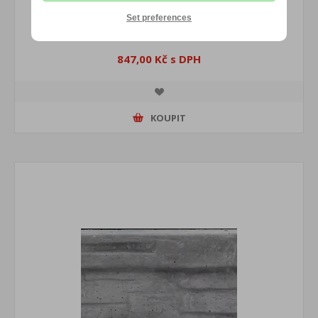
Deska vyvýšeného záhonu 1 x 0,25 m dřevo
Set preferences
847,00 Kč s DPH
KOUPIT