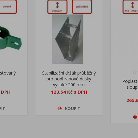
astovaný
Stabilizační držák průběžný
pro podhrabové desky
Poplast
vysoké 200 mm
slou
s DPH
123,54 Kč s DPH
265,
PIT
KOUPIT