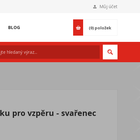
Můj účet
BLOG
(0)
položek
u pro vzpěru - svařenec
c