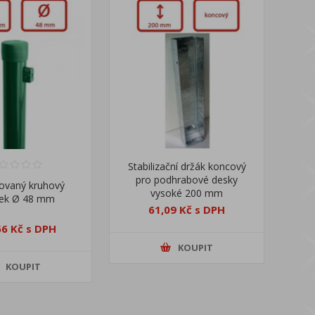
Stabilizační držák koncový
pro podhrabové desky
ovaný kruhový
vysoké 200 mm
pek Ø 48 mm
61,09 Kč s DPH
66 Kč s DPH
KOUPIT
KOUPIT