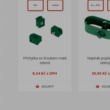
Příchytka se šroubem malá
Napínák popl
zelená
zelený
8,34 Kč s DPH
20,93 Kč 
KOUPIT
KOU