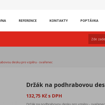
VNA
REFERENCE
KONTAKTY
POPTÁVKA
abovou desku pro vzpěru - svařenec
Držák na podhrabovou desk
132,75 Kč s DPH
Držák na podhrabovou desku pro vzpěru - svařene